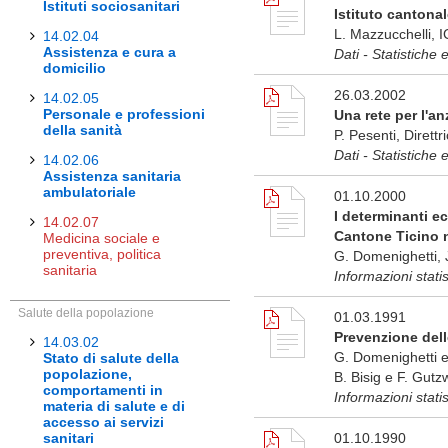
Istituti sociosanitari
Istituto cantonal
L. Mazzucchelli, 
14.02.04
Assistenza e cura a
Dati - Statistiche 
domicilio
26.03.2002
14.02.05
Personale e professioni
Una rete per l'a
della sanità
P. Pesenti, Direttr
Dati - Statistiche 
14.02.06
Assistenza sanitaria
ambulatoriale
01.10.2000
I determinanti e
14.02.07
Cantone Ticino 
Medicina sociale e
preventiva, politica
G. Domenighetti, J
sanitaria
Informazioni stati
Salute della popolazione
01.03.1991
Prevenzione dell
14.03.02
G. Domenighetti et
Stato di salute della
popolazione,
B. Bisig e F. Gutzw
comportamenti in
Informazioni stat
materia di salute e di
accesso ai servizi
sanitari
01.10.1990