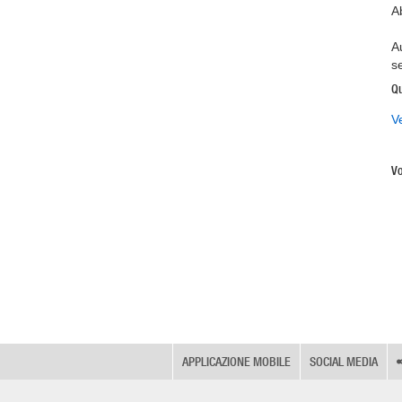
A
A
s
Qu
V
Vo
APPLICAZIONE MOBILE
SOCIAL MEDIA