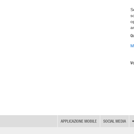
S
so
o
a
Qu
M
Vo
APPLICAZIONE MOBILE
SOCIAL MEDIA