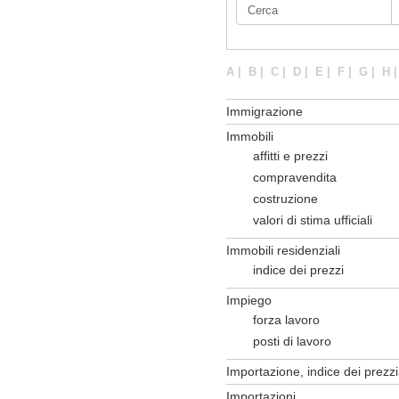
A
|
B
|
C
|
D
|
E
|
F
|
G
|
H
Immigrazione
Immobili
affitti e prezzi
compravendita
costruzione
valori di stima ufficiali
Immobili residenziali
indice dei prezzi
Impiego
forza lavoro
posti di lavoro
Importazione, indice dei prezzi
Importazioni