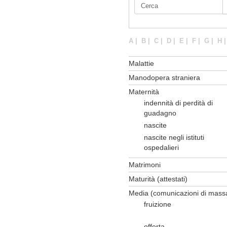
A
|
B
|
C
|
D
|
E
|
F
|
G
|
H
Malattie
Manodopera straniera
Maternità
indennità di perdità di
guadagno
nascite
nascite negli istituti
ospedalieri
Matrimoni
Maturità (attestati)
Media (comunicazioni di mass
fruizione
offerta