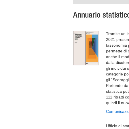
Annuario statistic
Tramite un in
2021 present
tassonomia p
permette di c
anche il mod
dalla dicotom
gli individui
categorie po
gli “Scoraggi
Partendo da 
statistica pu
111 ritratti
quindi il nu
Comunicazio
Ufficio di sta