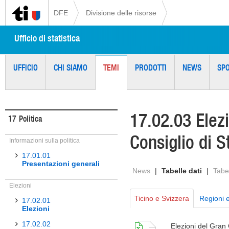
DFE
Divisione delle risorse
Ufficio di statistica
UFFICIO
CHI SIAMO
TEMI
PRODOTTI
NEWS
SP
17.02.03 Elezi
17
Politica
Consiglio di S
Informazioni sulla politica
17.01.01
Presentazioni generali
News
|
Tabelle dati
|
Tabel
Elezioni
Ticino e Svizzera
Regioni 
17.02.01
Elezioni
17.02.02
Elezioni del Gran C