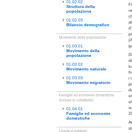
01.02.02
F
Struttura della
r
popolazione
ch
01.02.03
a
Bilancio demografico
d
p
Movimento della popolazione
(
g
01.03.01
Movimento della
D
popolazione
d
01.03.02
l
Movimento naturale
f
01.03.03
i
Movimento migratorio
p
d
Famiglie ed economie domestiche
e
(incluse le collettività)
s
s
01.04.01
Famiglie ed economie
2
domestiche
A
st
Lingue e religioni