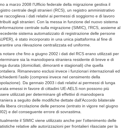
ino a marzo 2008 l'Ufficio federale della migrazione gestiva il
egistro centrale degli stranieri (RCS), un registro amministrativo
e raccoglieva i dati relativi ai permessi di soggiorno e di lavoro
ttribuiti agli stranieri. Con la messa in funzione del nuovo sistema
'informazione centrale sulla migrazione (SIMIC), l'RCS, assieme al
recedente sistema automatizzato di registrazione delle persone
AUPER), è stato incorporato in una unica piattaforma al fine di
arantire una rilevazione centralizzata ed uniforme.
a notare che fino a giugno 2002 i dati del RCS erano utilizzati per
eterminare sia la manodopera straniera residente di breve e di
unga durata (domiciliati, dimoranti e stagionali) che quella
rontaliera. Rimanevano esclusi invece i funzionari internazionali ed
 richiedenti l'asilo (compresi invece nel censimento della
opolazione). Da gennaio 2003 i dati relativi ai permessi di lunga
urata emessi in favore di cittadini UE-AELS non possono più
ssere utilizzati per determinare gli effettivi di manodopera
traniera a seguito delle modifiche dettate dall'Accordo bilaterale
ulla libera circolazione delle persone (entrato in vigore nel giugno
002) e del conseguente errore di sovrastima.
ttualmente il SIMIC viene utilizzato anche per l'ottenimento delle
atistiche relative alle autorizzazioni per frontalieri rilasciate per la