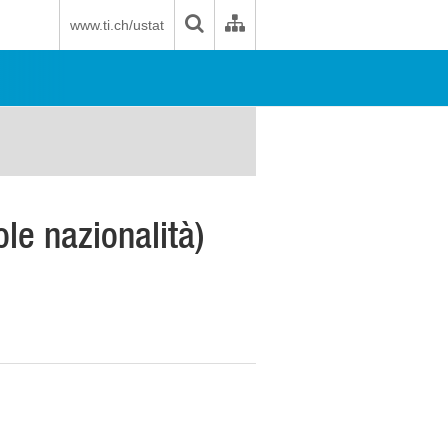
www.ti.ch/ustat
ole nazionalità)