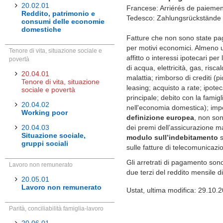
20.02.01
Francese: Arriérés de paiemen
Reddito, patrimonio e
Tedesco: Zahlungsrückstände
consumi delle economie
domestiche
Fatture che non sono state pag
per motivi economici. Almeno un
Tenore di vita, situazione sociale e
affitto o interessi ipotecari per
povertà
di acqua, elettricità, gas, ris
20.04.01
malattia; rimborso di crediti (p
Tenore di vita, situazione
leasing; acquisto a rate; ipotec
sociale e povertà
principale; debito con la famig
20.04.02
nell'economia domestica); imp
Working poor
definizione europea
, non sono
20.04.03
dei premi dell’assicurazione ma
Situazione sociale,
modulo sull’indebitamento
s
gruppi sociali
sulle fatture di telecomunicazio
Gli arretrati di pagamento sono
Lavoro non remunerato
due terzi del reddito mensile di
20.05.01
Lavoro non remunerato
Ustat, ultima modifica: 29.10.
Parità, conciliabilità famiglia-lavoro