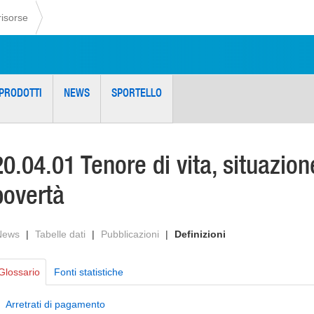
risorse
PRODOTTI
NEWS
SPORTELLO
20.04.01 Tenore di vita, situazion
povertà
News
|
Tabelle dati
|
Pubblicazioni
|
Definizioni
Glossario
Fonti statistiche
Arretrati di pagamento