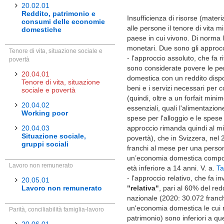
20.02.01
Reddito, patrimonio e
Insufficienza di risorse (materia
consumi delle economie
alle persone il tenore di vita 
domestiche
paese in cui vivono. Di norma l
monetari. Due sono gli approcc
Tenore di vita, situazione sociale e
- l'approccio assoluto, che fa 
povertà
sono considerate povere le pe
20.04.01
domestica con un reddito dispon
Tenore di vita, situazione
beni e i servizi necessari per 
sociale e povertà
(quindi, oltre a un forfait mini
20.04.02
essenziali, quali l'alimentazio
Working poor
spese per l'alloggio e le spese
20.04.03
approccio rimanda quindi al min
Situazione sociale,
povertà), che in Svizzera, nel 
gruppi sociali
franchi al mese per una person
un’economia domestica compos
Lavoro non remunerato
età inferiore a 14 anni. V. a.
Ta
- l'approccio relativo, che fa 
20.05.01
Lavoro non remunerato
"relativa"
, pari al 60% del re
nazionale (2020: 30.072 franch
un'economia domestica le cui ri
Parità, conciliabilità famiglia-lavoro
patrimonio) sono inferiori a qu