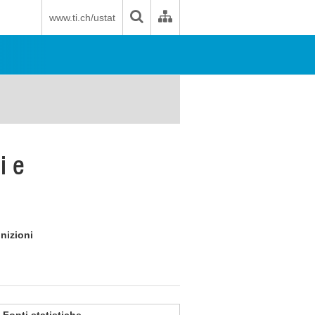
www.ti.ch/ustat
i e
inizioni