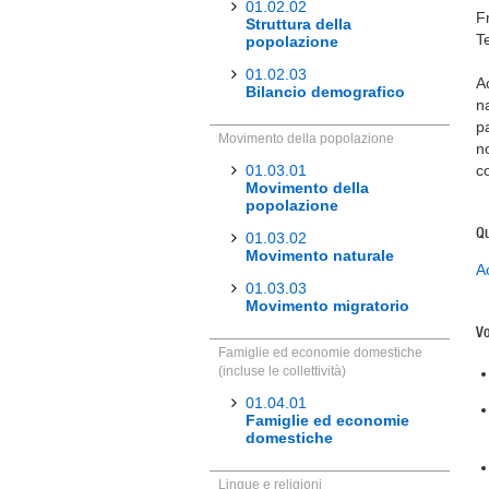
01.02.02
F
Struttura della
T
popolazione
01.02.03
A
Bilancio demografico
n
pa
Movimento della popolazione
n
01.03.01
c
Movimento della
popolazione
Qu
01.03.02
Movimento naturale
A
01.03.03
Movimento migratorio
Vo
Famiglie ed economie domestiche
(incluse le collettività)
01.04.01
Famiglie ed economie
domestiche
Lingue e religioni