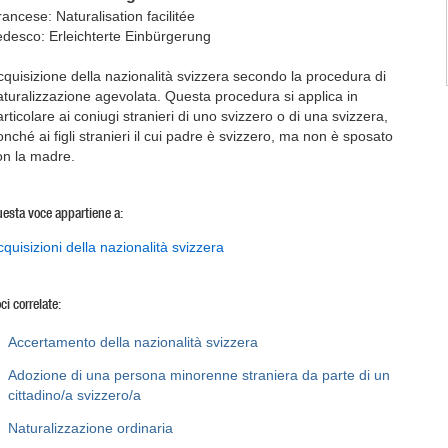
rancese: Naturalisation facilitée
edesco: Erleichterte Einbürgerung
cquisizione della nazionalità svizzera secondo la procedura di
aturalizzazione agevolata. Questa procedura si applica in
rticolare ai coniugi stranieri di uno svizzero o di una svizzera,
onché ai figli stranieri il cui padre è svizzero, ma non è sposato
on la madre.
esta voce appartiene a:
cquisizioni della nazionalità svizzera
ci correlate:
Accertamento della nazionalità svizzera
Adozione di una persona minorenne straniera da parte di un
cittadino/a svizzero/a
Naturalizzazione ordinaria