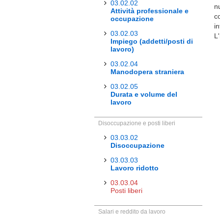
03.02.02
n
Attività professionale e
c
occupazione
i
03.02.03
L'
Impiego (addetti/posti di
lavoro)
03.02.04
Manodopera straniera
03.02.05
Durata e volume del
lavoro
Disoccupazione e posti liberi
03.03.02
Disoccupazione
03.03.03
Lavoro ridotto
03.03.04
Posti liberi
Salari e reddito da lavoro