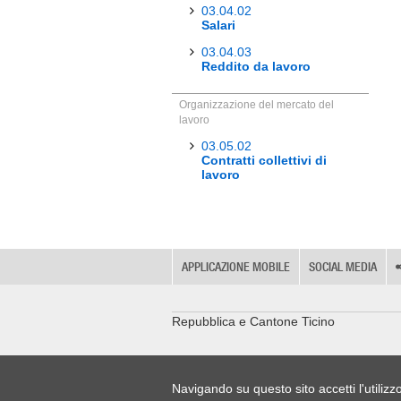
03.04.02
Salari
03.04.03
Reddito da lavoro
Organizzazione del mercato del
lavoro
03.05.02
Contratti collettivi di
lavoro
APPLICAZIONE MOBILE
SOCIAL MEDIA
Repubblica e Cantone Ticino
Navigando su questo sito accetti l'utilizz