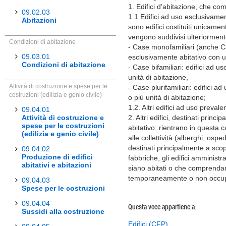
1. Edifici d'abitazione, che c
09.02.03
1.1 Edifici ad uso esclusivamen
Abitazioni
sono edifici costituiti unicamen
vengono suddivisi ulteriormente
Condizioni di abitazione
- Case monofamiliari (anche Cas
09.03.01
esclusivamente abitativo con un
Condizioni di abitazione
- Case bifamiliari: edifici ad 
unità di abitazione,
Attività di costruzione e spese per le
- Case plurifamiliari: edifici a
costruzioni (edilizia e genio civile)
o più unità di abitazione;
1.2. Altri edifici ad uso preval
09.04.01
Attività di costruzione e
2. Altri edifici, destinati princ
spese per le costruzioni
abitativo: rientrano in questa c
(edilizia e genio civile)
alle collettività (alberghi, osped
destinati principalmente a scopi
09.04.02
Produzione di edifici
fabbriche, gli edifici amministr
abitativi e abitazioni
siano abitati o che comprenda
temporaneamente o non occu
09.04.03
Spese per le costruzioni
09.04.04
Questa voce appartiene a:
Sussidi alla costruzione
Edifici (CFP)