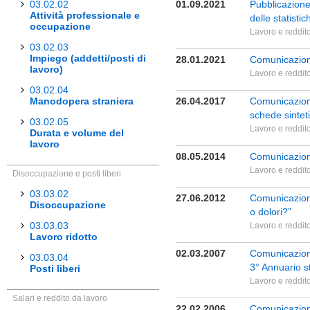
03.02.02
01.09.2021
Pubblicazione
Attività professionale e
delle statisti
occupazione
Lavoro e reddit
03.02.03
Impiego (addetti/posti di
28.01.2021
Comunicazione 
lavoro)
Lavoro e reddit
03.02.04
Manodopera straniera
26.04.2017
Comunicazione 
schede sintet
03.02.05
Lavoro e reddit
Durata e volume del
lavoro
08.05.2014
Comunicazione
Lavoro e reddit
Disoccupazione e posti liberi
03.03.02
27.06.2012
Comunicazione 
Disoccupazione
o dolori?”
03.03.03
Lavoro e reddit
Lavoro ridotto
02.03.2007
Comunicazione
03.03.04
3° Annuario s
Posti liberi
Lavoro e reddit
Salari e reddito da lavoro
22.02.2006
Comunicazione