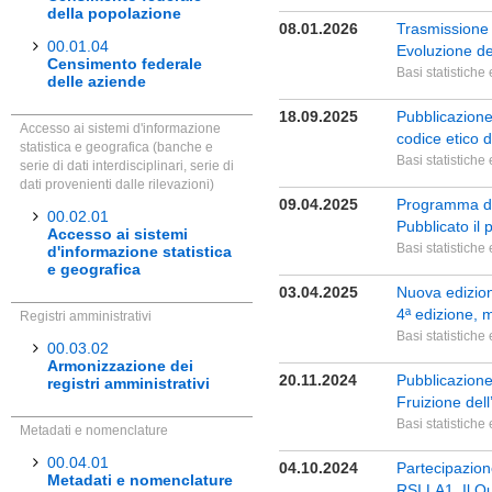
della popolazione
08.01.2026
Trasmissione t
00.01.04
Evoluzione del
Censimento federale
Basi statistiche
delle aziende
18.09.2025
Pubblicazione 
Accesso ai sistemi d'informazione
codice etico d
statistica e geografica (banche e
Basi statistiche
serie di dati interdisciplinari, serie di
dati provenienti dalle rilevazioni)
09.04.2025
Programma d’a
00.02.01
Pubblicato il
Accesso ai sistemi
Basi statistiche
d'informazione statistica
e geografica
03.04.2025
Nuova edizione
4ª edizione, m
Registri amministrativi
Basi statistiche
00.03.02
Armonizzazione dei
20.11.2024
Pubblicazione 
registri amministrativi
Fruizione del
Basi statistiche
Metadati e nomenclature
00.04.01
04.10.2024
Partecipazion
Metadati e nomenclature
RSI LA1, Il Q