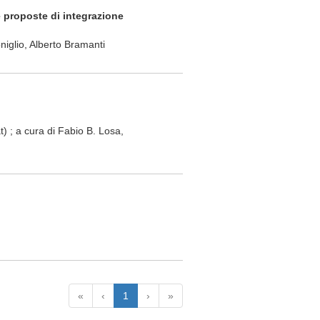
 proposte di integrazione
iglio, Alberto Bramanti
tat) ; a cura di Fabio B. Losa,
«
‹
1
›
»