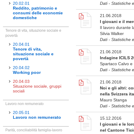
20.02.01
Dati - Statistiche 
Reddito, patrimonio e
consumi delle economie
21.06.2018
domestiche
I giovani e il me
Il lavoro durante l
Tenore di vita, situazione sociale e
Silvia Walker
povertà
Dati - Statistiche 
20.04.01
Tenore di vita,
21.06.2018
situazione sociale e
Indagine ICILS 2
povertà
Spartaco Calvo e
20.04.02
Dati - Statistiche 
Working poor
20.04.03
21.06.2018
Situazione sociale, gruppi
Noi e gli altri: 
sociali
nella Svizzera it
Mauro Stanga
Lavoro non remunerato
Dati - Statistiche 
20.05.01
Lavoro non remunerato
15.12.2016
I giovani e le lo
nel Cantone Tic
Parità, conciliabilità famiglia-lavoro