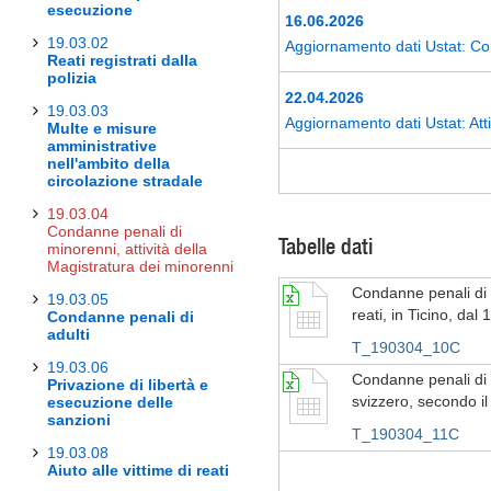
esecuzione
16.06.2026
19.03.02
Aggiornamento dati Ustat: Co
Reati registrati dalla
polizia
22.04.2026
19.03.03
Aggiornamento dati Ustat: Atti
Multe e misure
amministrative
nell'ambito della
circolazione stradale
19.03.04
Condanne penali di
Tabelle dati
minorenni, attività della
Magistratura dei minorenni
Condanne penali di 
19.03.05
reati, in Ticino, dal
Condanne penali di
adulti
T_190304_10C
19.03.06
Condanne penali di
Privazione di libertà e
svizzero, secondo il 
esecuzione delle
sanzioni
T_190304_11C
19.03.08
Aiuto alle vittime di reati