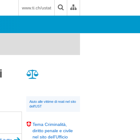
www.ti.ch/ustat
i
Aiuto alle vittime di reati nel sito
dell'UST
Tema Criminalità,
diritto penale e civile
nel sito dell'Ufficio