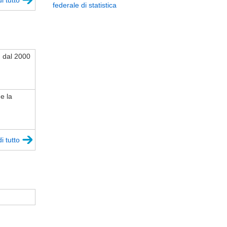
i tutto
federale di statistica
o, dal 2000
e la
i tutto