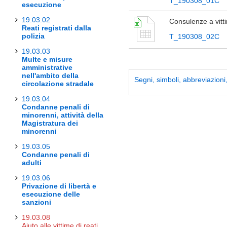
T_190308_01C
esecuzione
19.03.02
Consulenze a vittim
Reati registrati dalla
polizia
T_190308_02C
19.03.03
Multe e misure
amministrative
nell'ambito della
Segni, simboli, abbreviazioni, 
circolazione stradale
19.03.04
Condanne penali di
minorenni, attività della
Magistratura dei
minorenni
19.03.05
Condanne penali di
adulti
19.03.06
Privazione di libertà e
esecuzione delle
sanzioni
19.03.08
Aiuto alle vittime di reati