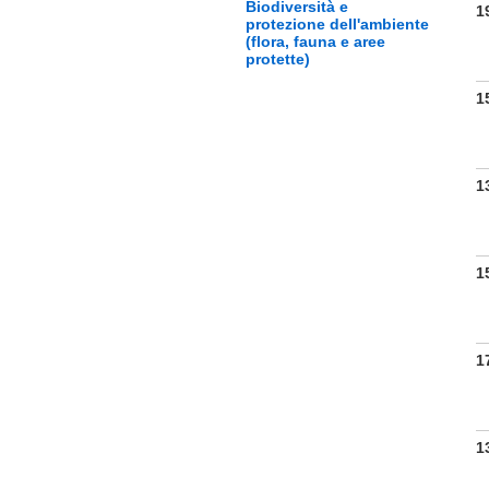
Biodiversità e
1
protezione dell'ambiente
(flora, fauna e aree
protette)
1
1
1
1
1