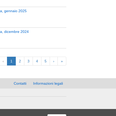
era, gennaio 2025
zera, dicembre 2024
‹
1
2
3
4
5
›
»
Contatti
Informazioni legali