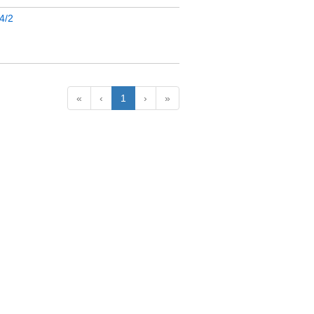
04/2
«
‹
1
›
»