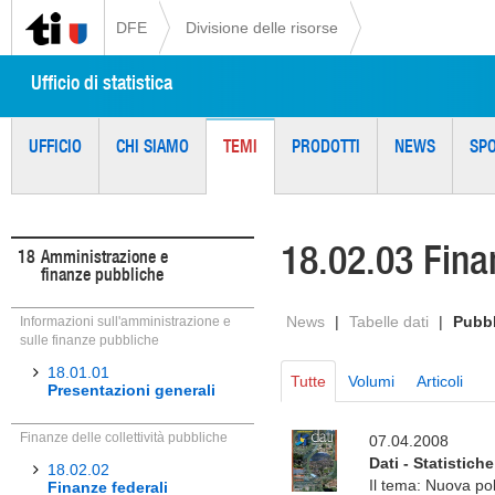
DFE
Divisione delle risorse
Ufficio di statistica
UFFICIO
CHI SIAMO
TEMI
PRODOTTI
NEWS
SP
18.02.03 Fina
18
Amministrazione e
finanze pubbliche
News
|
Tabelle dati
|
Pubbl
Informazioni sull'amministrazione e
sulle finanze pubbliche
18.01.01
Tutte
Volumi
Articoli
Presentazioni generali
Finanze delle collettività pubbliche
07.04.2008
Dati - Statistiche
18.02.02
Il tema: Nuova po
Finanze federali