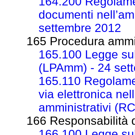
164.200 Regolamen
documenti nell’am
settembre 2012
165 Procedura ammin
165.100 Legge sul
(LPAmm) - 24 set
165.110 Regolame
via elettronica nel
amministrativi (
166 Responsabilità d
166.100 Legge sull